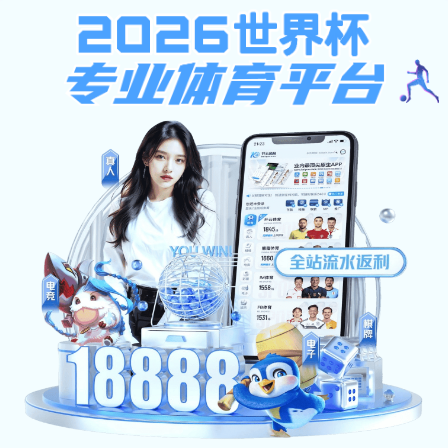
九游网站平台-九游online(中国)
走进附中
教学科研
名师团队
德育之窗
基金会
ENGLISH